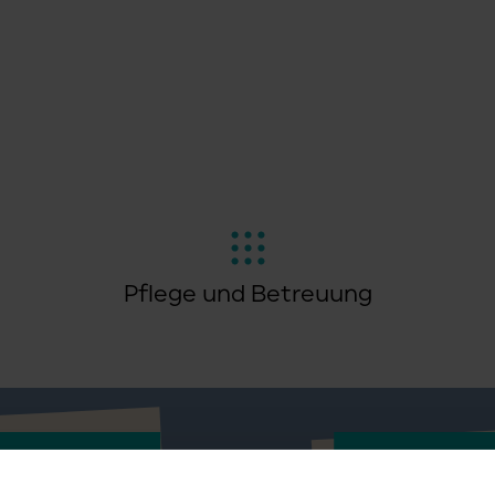
Pflege und Betreuung
ng
Was Du m