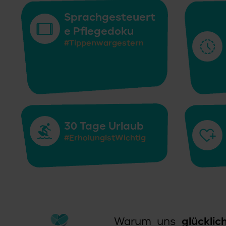
Sprachgesteuert
e Pflegedoku
#Tippenwargestern
30 Tage Urlaub
#ErholungIstWichtig
Warum uns
glückli