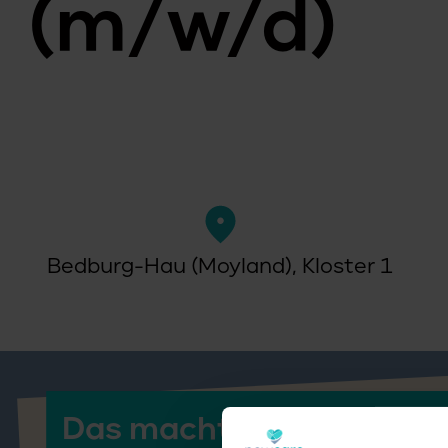
(m/w/d)
Bedburg-Hau (Moyland), Kloster 1
Das macht die Ausbildu