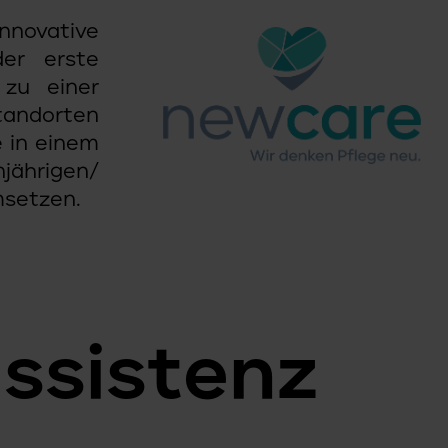
nnovative
er erste
 zu einer
andorten
e in einem
jährigen/
msetzen.
assistenz