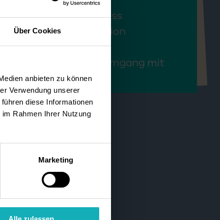
her Hauptschulabschluss
keit und hohe Motivation
Über Cookies
fühlungsvermögen
igkeit und Freude am Umgang mit
enschen
 Medien anbieten zu können
hrer Verwendung unserer
 führen diese Informationen
ie im Rahmen Ihrer Nutzung
Marketing
Alle zulassen