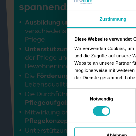
spannend:
Zustimmung
Ausbildung und aktive Mitarbeit
in
verschiedensten Arbeitsbereichen i
Pflege
Diese Webseite verwendet 
Unterstützung der Pflegefachkräf
Wir verwenden Cookies, um I
der Pflege und Betreuung unserer
und die Zugriffe auf unsere 
Website an unsere Partner fü
Bewohner:innen
möglicherweise mit weiteren
Die
Förderung der Zufriedenheit
u
der Dienste gesammelt habe
Lebensqualität unserer Bewohner:
Einwilligungsauswahl
Die Durchführung von
bewohnerge
Notwendig
Pflegeaufgaben
Mitwirkung bei der Umsetzung uns
Pflegekonzeptes
und der Pflegest
Unterstützung bei der Organisatio
Ablehnen