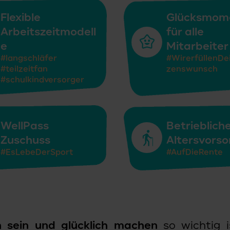
Flexible
Glücksmom
Arbeitszeitmodell
für alle
e
Mitarbeiter
#langschläfer
#WirerfüllenDe
#teilzeitfan
zenswunsch
#schulkindversorger
WellPass
Betrieblich
Zuschuss
Altersvorso
#EsLebeDerSport
#AufDieRente
ch sein und glücklich machen
so wichtig i