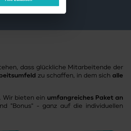
tehen, dass glückliche Mitarbeitende der
beitsumfeld
zu schaffen, in dem sich
alle
. Wir bieten ein
umfangreiches Paket an
nd "Bonus" - ganz auf die individuellen