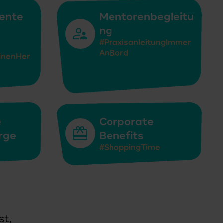
ente
Mentorenbegleitu
ng
#PraxisanleitungImmer
AnBord
inenHer
e
Corporate
rge
Benefits
#ShoppingTime
st,