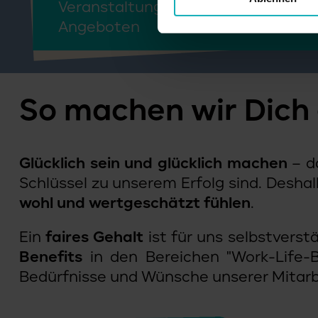
Veranstaltungen und kulturellen
Angeboten
So machen wir Dich 
Glücklich sein und glücklich machen
– da
Schlüssel zu unserem Erfolg sind. Deshal
wohl und wertgeschätzt fühlen
.
Ein
faires Gehalt
ist für uns selbstverst
Benefits
in den Bereichen "Work-Life-Ba
Bedürfnisse und Wünsche unserer Mitar