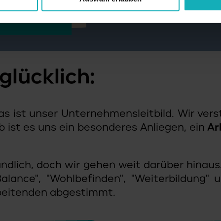
glücklich:
s ist unser Unternehmensleitbild. Wir vers
b ist es uns ein besonderes Anliegen, ein
Ar
ändlich, doch wir gehen weit darüber hinaus
lance", "Wohlbefinden", "Weiterbildung" u
beitenden abgestimmt.