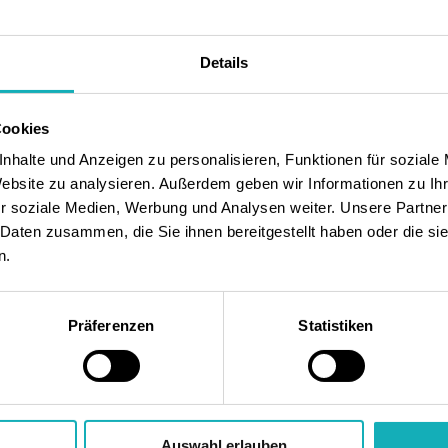
Erfolgreic
Teamfähig
Details
 den
Hohes Ein
n der
Zuverläss
Cookies
älteren M
te
bei
nhalte und Anzeigen zu personalisieren, Funktionen für soziale
Website zu analysieren. Außerdem geben wir Informationen zu I
r soziale Medien, Werbung und Analysen weiter. Unsere Partner
 Daten zusammen, die Sie ihnen bereitgestellt haben oder die s
nd
n.
innen
rechten
Präferenzen
Statistiken
eres
andards
n von
Auswahl erlauben