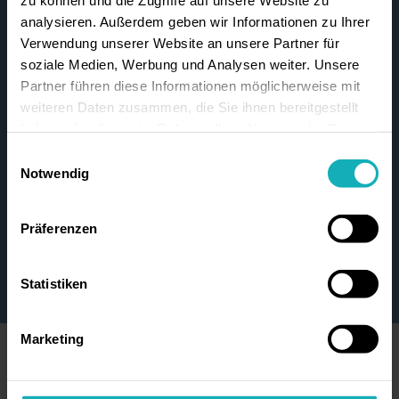
erfüllst
analysieren. Außerdem geben wir Informationen zu Ihrer
liebst, was Du tust – und das
Verwendung unserer Website an unsere Partner für
immer zum Wohl unserer
soziale Medien, Werbung und Analysen weiter. Unsere
Bewohner:innen
Partner führen diese Informationen möglicherweise mit
keine Angst vor mutigen
weiteren Daten zusammen, die Sie ihnen bereitgestellt
Innovationsgedanken hast
haben oder die sie im Rahmen Ihrer Nutzung der Dienste
gesammelt haben.
Einwilligungsauswahl
zumindest weißt, wie ein PC
Notwendig
an- und ausgeht
mit Deiner Art gut in unser
Präferenzen
Team passt und kein
Angehörigen-Schreck bist
Statistiken
Marketing
So machen wir Dich
glücklich: