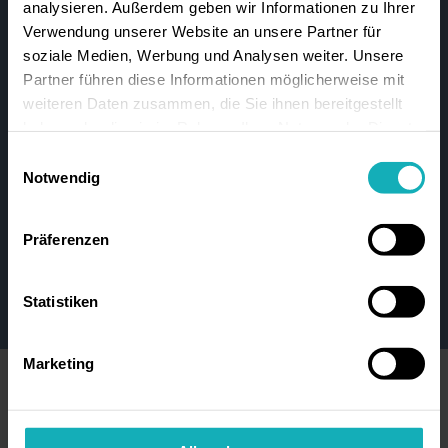
analysieren. Außerdem geben wir Informationen zu Ihrer
Teamfähigkeit und soziale
Verwendung unserer Website an unsere Partner für
Kompetenz
soziale Medien, Werbung und Analysen weiter. Unsere
Der respektvolle Umgang mit
Partner führen diese Informationen möglicherweise mit
weiteren Daten zusammen, die Sie ihnen bereitgestellt
älteren pflegebedürftigen
haben oder die sie im Rahmen Ihrer Nutzung der Dienste
Menschen ist für Sie
gesammelt haben.
Einwilligungsauswahl
selbstverständlich - genauso
Notwendig
wie der freundliche Umgang
mit Ihren Mitmenschen
Präferenzen
Allgemeine PC-Kenntnisse
(MS-Office)
Statistiken
Marketing
So machen wir Dich
glücklich: