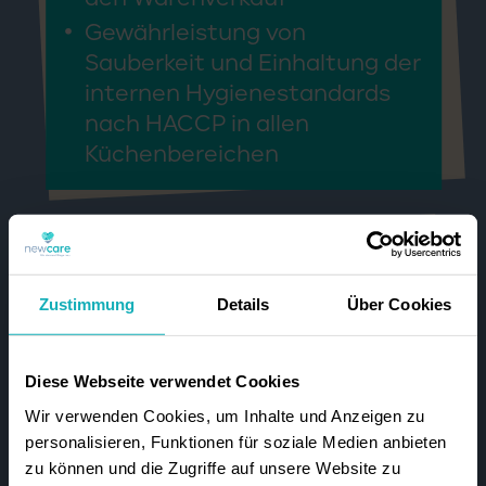
Gewährleistung von
Sauberkeit und Einhaltung der
internen Hygienestandards
nach HACCP in allen
Küchenbereichen
Was Du mitbringen solltest:
Zustimmung
Details
Über Cookies
Eine in der Großküche oder im
gastronomischen Bereich
abgeschlossene dreijährige
Diese Webseite verwendet Cookies
Ausbildung als Koch (m/w/d)
Wir verwenden Cookies, um Inhalte und Anzeigen zu
Mehrjährige Berufserfahrung
personalisieren, Funktionen für soziale Medien anbieten
zu können und die Zugriffe auf unsere Website zu
Organisationstalent