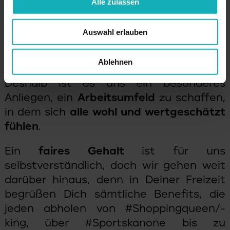
Alle zulassen
Glücklich sein und glücklich machen
–
Auswahl erlauben
das ist unser Unternehmensleitbild. Wir
verstehen, dass glückliche Mitarbeitende
Ablehnen
der Schlüssel zu unserem Erfolg sind.
Deshalb ist es uns ein besonderes
Anliegen, ein
Arbeitsumfeld
zu schaffen,
in dem sich
alle wohl und wertgeschätzt
fühlen
.
Ein
faires Gehalt
ist für uns
selbstverständlich, doch wir gehen weit
darüber hinaus, denn in Deiner Freizeit
begrüßen Dich sämtliche Benefits, die
jeden abholen von #Shoppingqueen/-
king, über #Sportskanone bis zu