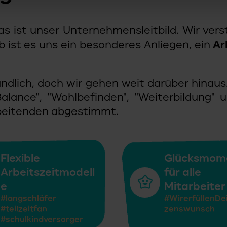
s ist unser Unternehmensleitbild. Wir vers
b ist es uns ein besonderes Anliegen, ein
Ar
ändlich, doch wir gehen weit darüber hinaus
lance", "Wohlbefinden", "Weiterbildung" u
beitenden abgestimmt.
Flexible
Glücksmom
Arbeitszeitmodell
für alle
e
Mitarbeiter
#langschläfer
#WirerfüllenDe
#teilzeitfan
zenswunsch
#schulkindversorger