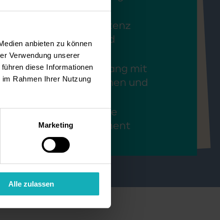
nd Reinigung
ner fachlichen Kompetenz
t du mit Führungs- und
 Medien anbieten zu können
ionskompetenz
hrer Verwendung unserer
es Auftreten im Umgang mit
 führen diese Informationen
ie im Rahmen Ihrer Nutzung
innen, Mitarbeiter:innen und
en
te Teamfähigkeit, hohe
n und starkes Engagement
Marketing
n Profil ab
Alle zulassen