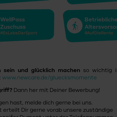
WellPass
Betrieblich
Zuschuss
Altersvorso
#EsLebeDerSport
#AufDieRente
ch sein und glücklich machen
so wichtig i
:
www.newcare.de/gluecksmomente
riff?
Dann her mit Deiner Bewerbung!
gen hast, melde dich gerne bei uns.
 erteilt Dir gerne vorab unsere zuständige