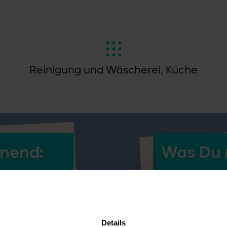
Reinigung und Wäscherei, Küche
nend:
Was Du m
als
Mehrjährig
Hauswirts
Berufserfa
r
Dienstplan
Details