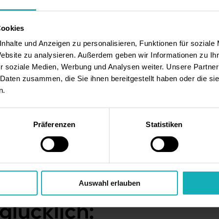
Speisen u
Neben Dei
Cookies
überzeugs
nhalte und Anzeigen zu personalisieren, Funktionen für soziale
Organisat
Website zu analysieren. Außerdem geben wir Informationen zu I
Kompetent
r soziale Medien, Werbung und Analysen weiter. Unsere Partner
 Daten zusammen, die Sie ihnen bereitgestellt haben oder die s
n in
Bewohnern:
n.
und
Angehörig
Ausgepräg
Motivatio
Präferenzen
Statistiken
rtschaft
runden Dei
en
Auswahl erlauben
glücklich: