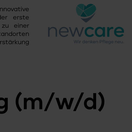
nnovative
er erste
 zu einer
andorten
rstärkung
g (m/w/d)