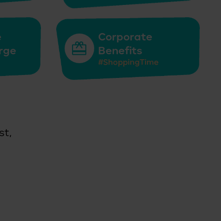
e
Corporate
rge
Benefits
#ShoppingTime
st,