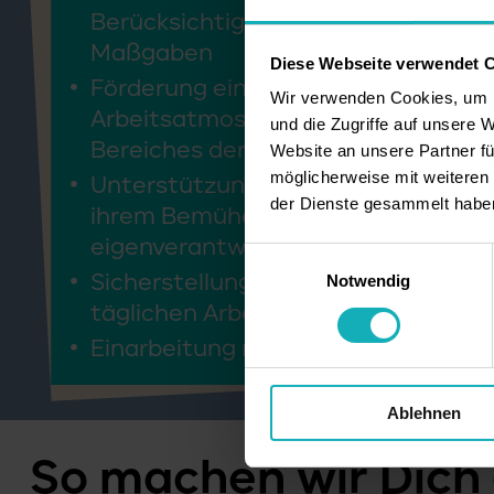
Berücksichtigung der gegebenen
Maßgaben
Diese Webseite verwendet 
Förderung einer positiven
Wir verwenden Cookies, um I
Arbeitsatmosphäre innerhalb des
und die Zugriffe auf unsere 
Bereiches der Hauswirtschaft
Website an unsere Partner fü
möglicherweise mit weiteren
Unterstützung der Mitarbeiter:inne
der Dienste gesammelt habe
ihrem Bemühen um selbständiges 
eigenverantwortliches Handeln
Einwilligungsauswahl
Sicherstellung der fachgerechten
Notwendig
täglichen Arbeit im Bereich Hauswi
Einarbeitung neuer Mitarbeiter:inn
Ablehnen
So machen wir Dich 